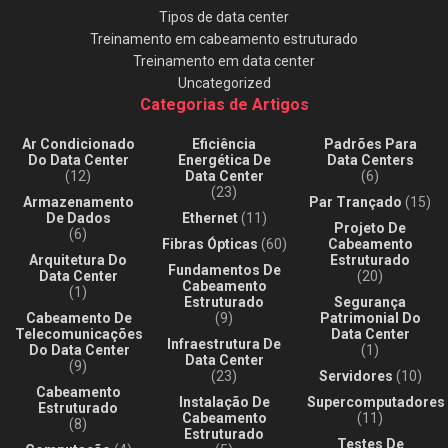
Tipos de data center
Treinamento em cabeamento estruturado
Treinamento em data center
Uncategorized
Categorias de Artigos
Ar Condicionado
Eficiência
Padrões Para
Do Data Center
Energética De
Data Centers
(12)
Data Center
(6)
(23)
Armazenamento
Par Trançado
(15)
De Dados
Ethernet
(11)
Projeto De
(6)
Fibras Ópticas
(60)
Cabeamento
Arquitetura Do
Estruturado
Fundamentos De
Data Center
(20)
Cabeamento
(1)
Estruturado
Segurança
Cabeamento De
(9)
Patrimonial Do
Telecomunicações
Data Center
Infraestrutura De
Do Data Center
(1)
Data Center
(9)
(23)
Servidores
(10)
Cabeamento
Instalação De
Supercomputadores
Estruturado
Cabeamento
(11)
(8)
Estruturado
Testes De