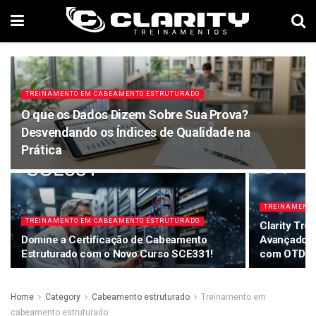
TREINAMENTO EM CABEAMENTO ESTRUTURADO
O que os Dados Dizem Sobre Sua Prova?
Desvendando os Índices de Qualidade na
Prática
TREINAMENTO
TREINAMENTO EM CABEAMENTO ESTRUTURADO
Clarity Tre
Domine a Certificação de Cabeamento
Avançado s
Estruturado com o Novo Curso SCE331!
com OTDR
Home
Category
Cabeamento estruturado
Treinamento em
cabeamento estruturado