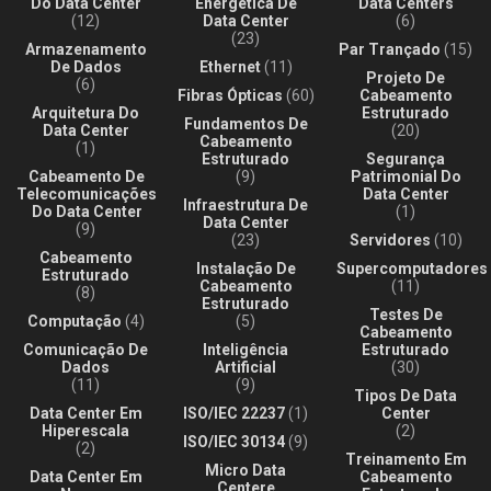
Do Data Center
Energética De
Data Centers
(12)
Data Center
(6)
(23)
Armazenamento
Par Trançado
(15)
De Dados
Ethernet
(11)
Projeto De
(6)
Fibras Ópticas
(60)
Cabeamento
Arquitetura Do
Estruturado
Fundamentos De
Data Center
(20)
Cabeamento
(1)
Estruturado
Segurança
Cabeamento De
(9)
Patrimonial Do
Telecomunicações
Data Center
Infraestrutura De
Do Data Center
(1)
Data Center
(9)
(23)
Servidores
(10)
Cabeamento
Instalação De
Supercomputadores
Estruturado
Cabeamento
(11)
(8)
Estruturado
Testes De
Computação
(4)
(5)
Cabeamento
Comunicação De
Inteligência
Estruturado
Dados
Artificial
(30)
(11)
(9)
Tipos De Data
Data Center Em
ISO/IEC 22237
(1)
Center
Hiperescala
(2)
ISO/IEC 30134
(9)
(2)
Treinamento Em
Micro Data
Data Center Em
Cabeamento
Centere