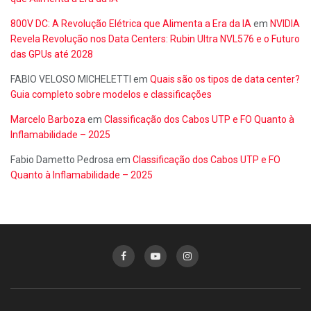
800V DC: A Revolução Elétrica que Alimenta a Era da IA
em
NVIDIA
Revela Revolução nos Data Centers: Rubin Ultra NVL576 e o Futuro
das GPUs até 2028
FABIO VELOSO MICHELETTI
em
Quais são os tipos de data center?
Guia completo sobre modelos e classificações
Marcelo Barboza
em
Classificação dos Cabos UTP e FO Quanto à
Inflamabilidade – 2025
Fabio Dametto Pedrosa
em
Classificação dos Cabos UTP e FO
Quanto à Inflamabilidade – 2025