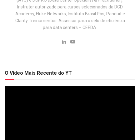
Instrutor autorizado para cursos selecionados da DCD
Academy, Fluke Networks, Instituto Brasil Pós, Panduit e
Clarity Treinamentos. Assessor para o selo de eficiência
para data centers – CEEDA.
O Vídeo Mais Recente do YT
Tocador
de
vídeo