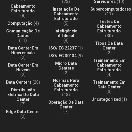
(23)
Servidores
(10)
Cabeamento
Instalação De
Supercomputadores
Estruturado
Cabeamento
(11)
(8)
Estruturado
Testes De
Computação
(4)
(5)
Cabeamento
Comunicação De
Inteligência
Estruturado
Dados
Artificial
(30)
(11)
(9)
Tipos De Data
Data Center Em
ISO/IEC 22237
(1)
Center
Hiperescala
(2)
ISO/IEC 30134
(9)
(2)
Treinamento Em
Micro Data
Data Center Em
Cabeamento
Centere
Nuvem
Estruturado
(2)
(2)
(4)
Normas Para
Data Centers
(20)
Treinamento Em
Cabeamento
Data Center
Distribuição
Estruturado
(3)
Elétrica Do Data
(13)
Center
Uncategorized
(1)
Operação De Data
(7)
Center
Edge Data Center
(7)
(2)