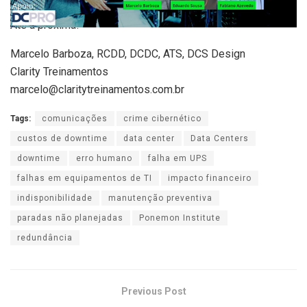
Até a próxima!
Marcelo Barboza, RCDD, DCDC, ATS, DCS Design
Clarity Treinamentos
marcelo@claritytreinamentos.com.br
Tags:
comunicações
crime cibernético
custos de downtime
data center
Data Centers
downtime
erro humano
falha em UPS
falhas em equipamentos de TI
impacto financeiro
indisponibilidade
manutenção preventiva
paradas não planejadas
Ponemon Institute
redundância
Previous Post