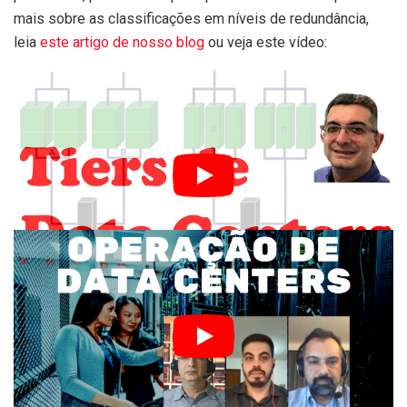
mais sobre as classificações em níveis de redundância,
leia
este artigo de nosso blog
ou veja este vídeo:
A classificação de um data center em
tiers
A correta operação do data center é crucial para manter sua
disponibilidade. Para saber mais sobre o assunto, veja
essa entrevista que conduzi ao vivo com dois profissionais
extremamente experientes nessa área:
Operação de data centers de alto desempenho
O tema abordado neste artigo é apenas um dos tópicos
que fazem parte do curso
DC100 – Fundamentos de
infraestrutura de data center
.
Se achou este post útil, compartilhe, encaminhe a alguém
que também possa achá-lo útil.