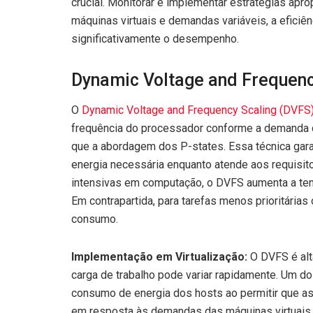
crucial. Monitorar e implementar estratégias ap
máquinas virtuais e demandas variáveis, a efici
significativamente o desempenho.
Dynamic Voltage and Frequenc
O
Dynamic Voltage and Frequency Scaling (DVFS
frequência do processador conforme a demanda d
que a abordagem dos P-states. Essa técnica gar
energia necessária enquanto atende aos requisi
intensivas em computação, o DVFS aumenta a ten
Em contrapartida, para tarefas menos prioritária
consumo.
Implementação em Virtualização:
O DVFS é alt
carga de trabalho pode variar rapidamente. Um do
consumo de energia dos hosts ao permitir que 
em resposta às demandas das máquinas virtuais. Ap