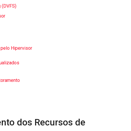
g (DVFS)
sor
pelo Hipervisor
ualizados
itoramento
nto dos Recursos de