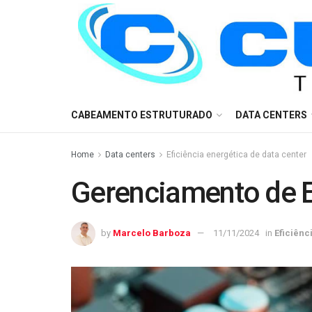
CABEAMENTO ESTRUTURADO
DATA CENTERS
Home
Data centers
Eficiência energética de data center
Gerenciamento de E
by
Marcelo Barboza
11/11/2024
in
Eficiênc