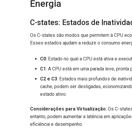
Energia
C-states: Estados de Inativida
Os C-states são modos que permitem à CPU econo
Esses estados ajudam a reduzir o consumo energ
C0
: Estado no qual a CPU está ativa e execu
C1
: A CPU está em uma parada leve, pronta 
C2 e C3
: Estados mais profundos de inativ
cache, podem ser desligadas, economizando
estado ativo.
Considerações para Virtualização
: Os C-state
entanto, podem aumentar a latência em aplicações
eficiência e desempenho.