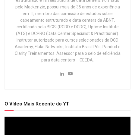
estruturado e infraestrutura de data centers. Formado
pelo Mackenzie, possui mais de 35 anos de experiência
em TI, membro das comissão de estudos sobre
cabeamento estruturado e data centers da ABNT,
certificado pela BICSI (RCDD e DCDC), Uptime Institute
(ATS) e DCPRO (Data Center Specialist & Practitioner).
Instrutor autorizado para cursos selecionados da DCD
Academy, Fluke Networks, Instituto Brasil Pós, Panduit e
Clarity Treinamentos. Assessor para o selo de eficiência
para data centers – CEEDA.
O Vídeo Mais Recente do YT
Tocador
de
vídeo