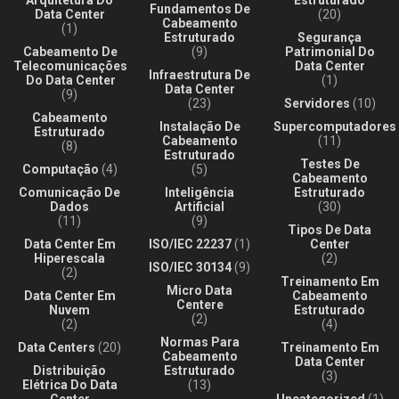
Arquitetura Do
Estruturado
Fundamentos De
Data Center
(20)
Cabeamento
(1)
Estruturado
Segurança
Cabeamento De
(9)
Patrimonial Do
Telecomunicações
Data Center
Infraestrutura De
Do Data Center
(1)
Data Center
(9)
(23)
Servidores
(10)
Cabeamento
Instalação De
Supercomputadores
Estruturado
Cabeamento
(11)
(8)
Estruturado
Testes De
Computação
(4)
(5)
Cabeamento
Comunicação De
Inteligência
Estruturado
Dados
Artificial
(30)
(11)
(9)
Tipos De Data
Data Center Em
ISO/IEC 22237
(1)
Center
Hiperescala
(2)
ISO/IEC 30134
(9)
(2)
Treinamento Em
Micro Data
Data Center Em
Cabeamento
Centere
Nuvem
Estruturado
(2)
(2)
(4)
Normas Para
Data Centers
(20)
Treinamento Em
Cabeamento
Data Center
Distribuição
Estruturado
(3)
Elétrica Do Data
(13)