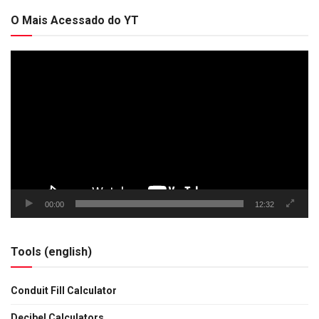
O Mais Acessado do YT
Tocador
de
vídeo
00:00
12:32
Tools (english)
Conduit Fill Calculator
Decibel Calculators