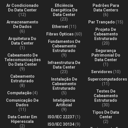
Ar Condicionado
Eficiência
Padrões Para
Do Data Center
Energética De
Data Centers
(12)
Data Center
(6)
(23)
Armazenamento
Par Trançado
(15)
De Dados
Ethernet
(11)
Projeto De
(6)
Fibras Ópticas
(60)
Cabeamento
Arquitetura Do
Estruturado
Fundamentos De
Data Center
(20)
Cabeamento
(1)
Estruturado
Segurança
Cabeamento De
(9)
Patrimonial Do
Telecomunicações
Data Center
Infraestrutura De
Do Data Center
(1)
Data Center
(9)
(23)
Servidores
(10)
Cabeamento
Instalação De
Supercomputadores
Estruturado
Cabeamento
(11)
(8)
Estruturado
Testes De
Computação
(4)
(5)
Cabeamento
Comunicação De
Inteligência
Estruturado
Dados
Artificial
(30)
(11)
(9)
Tipos De Data
Data Center Em
ISO/IEC 22237
(1)
Center
Hiperescala
(2)
ISO/IEC 30134
(9)
(2)