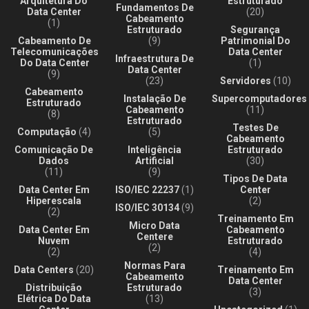
Arquitetura Do
Estruturado
Fundamentos De
Data Center
(20)
Cabeamento
(1)
Estruturado
Segurança
Cabeamento De
(9)
Patrimonial Do
Telecomunicações
Data Center
Infraestrutura De
Do Data Center
(1)
Data Center
(9)
(23)
Servidores
(10)
Cabeamento
Instalação De
Supercomputadores
Estruturado
Cabeamento
(11)
(8)
Estruturado
Testes De
Computação
(4)
(5)
Cabeamento
Comunicação De
Inteligência
Estruturado
Dados
Artificial
(30)
(11)
(9)
Tipos De Data
Data Center Em
ISO/IEC 22237
(1)
Center
Hiperescala
(2)
ISO/IEC 30134
(9)
(2)
Treinamento Em
Micro Data
Data Center Em
Cabeamento
Centere
Nuvem
Estruturado
(2)
(2)
(4)
Normas Para
Data Centers
(20)
Treinamento Em
Cabeamento
Data Center
Distribuição
Estruturado
(3)
Elétrica Do Data
(13)