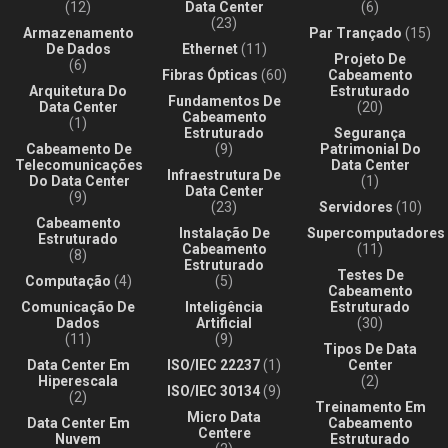
(12)
Data Center
(6)
(23)
Armazenamento
Par Trançado
(15)
De Dados
Ethernet
(11)
Projeto De
(6)
Fibras Ópticas
(60)
Cabeamento
Arquitetura Do
Estruturado
Fundamentos De
Data Center
(20)
Cabeamento
(1)
Estruturado
Segurança
Cabeamento De
(9)
Patrimonial Do
Telecomunicações
Data Center
Infraestrutura De
Do Data Center
(1)
Data Center
(9)
(23)
Servidores
(10)
Cabeamento
Instalação De
Supercomputadores
Estruturado
Cabeamento
(11)
(8)
Estruturado
Testes De
Computação
(4)
(5)
Cabeamento
Comunicação De
Inteligência
Estruturado
Dados
Artificial
(30)
(11)
(9)
Tipos De Data
Data Center Em
ISO/IEC 22237
(1)
Center
Hiperescala
(2)
ISO/IEC 30134
(9)
(2)
Treinamento Em
Micro Data
Data Center Em
Cabeamento
Centere
Nuvem
Estruturado