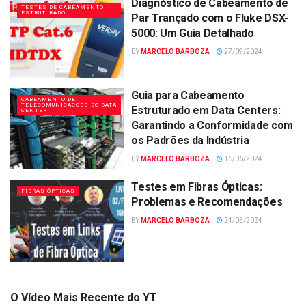
Diagnóstico de Cabeamento de
TESTES DE CABEAMENTO
ESTRUTURADO
Par Trançado com o Fluke DSX-
5000: Um Guia Detalhado
BY
MARCELO BARBOZA
27/09/2024
Guia para Cabeamento
CABEAMENTO DE
TELECOMUNICAÇÕES DO DATA
Estruturado em Data Centers:
CENTER
Garantindo a Conformidade com
os Padrões da Indústria
BY
MARCELO BARBOZA
16/06/2024
Testes em Fibras Ópticas:
FIBRAS ÓPTICAS
Problemas e Recomendações
BY
MARCELO BARBOZA
24/05/2024
O Vídeo Mais Recente do YT