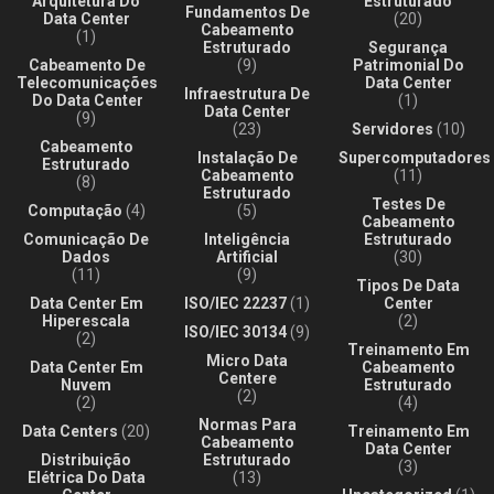
Arquitetura Do
Estruturado
Fundamentos De
Data Center
(20)
Cabeamento
(1)
Estruturado
Segurança
Cabeamento De
(9)
Patrimonial Do
Telecomunicações
Data Center
Infraestrutura De
Do Data Center
(1)
Data Center
(9)
(23)
Servidores
(10)
Cabeamento
Instalação De
Supercomputadores
Estruturado
Cabeamento
(11)
(8)
Estruturado
Testes De
Computação
(4)
(5)
Cabeamento
Comunicação De
Inteligência
Estruturado
Dados
Artificial
(30)
(11)
(9)
Tipos De Data
Data Center Em
ISO/IEC 22237
(1)
Center
Hiperescala
(2)
ISO/IEC 30134
(9)
(2)
Treinamento Em
Micro Data
Data Center Em
Cabeamento
Centere
Nuvem
Estruturado
(2)
(2)
(4)
Normas Para
Data Centers
(20)
Treinamento Em
Cabeamento
Data Center
Distribuição
Estruturado
(3)
Elétrica Do Data
(13)