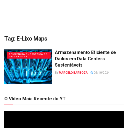
Tag:
E-Lixo Maps
Armazenamento Eficiente de
EFICIÊNCIA ENERGÉTICA DE
DATA CENTER
Dados em Data Centers
Sustentáveis
BY
MARCELO BARBOZA
05/10/2024
O Vídeo Mais Recente do YT
Tocador
de
vídeo