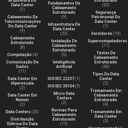
Arquitetura Do
Estruturado
Fundamentos De
Data Center
(20)
Cabeamento
(1)
Estruturado
Segurança
Cabeamento De
(9)
Patrimonial Do
Telecomunicações
Data Center
Infraestrutura De
Do Data Center
(1)
Data Center
(9)
(23)
Servidores
(10)
Cabeamento
Instalação De
Supercomputadores
Estruturado
Cabeamento
(11)
(8)
Estruturado
Testes De
Computação
(4)
(5)
Cabeamento
Comunicação De
Inteligência
Estruturado
Dados
Artificial
(30)
(11)
(9)
Tipos De Data
Data Center Em
ISO/IEC 22237
(1)
Center
Hiperescala
(2)
ISO/IEC 30134
(9)
(2)
Treinamento Em
Micro Data
Data Center Em
Cabeamento
Centere
Nuvem
Estruturado
(2)
(2)
(4)
Normas Para
Data Centers
(20)
Treinamento Em
Cabeamento
Data Center
Distribuição
Estruturado
(3)
Elétrica Do Data
(13)