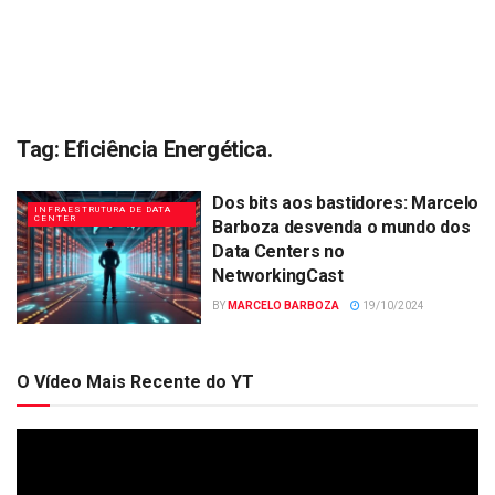
Tag:
Eficiência Energética.
Dos bits aos bastidores: Marcelo
INFRAESTRUTURA DE DATA
CENTER
Barboza desvenda o mundo dos
Data Centers no
NetworkingCast
BY
MARCELO BARBOZA
19/10/2024
O Vídeo Mais Recente do YT
Tocador
de
vídeo