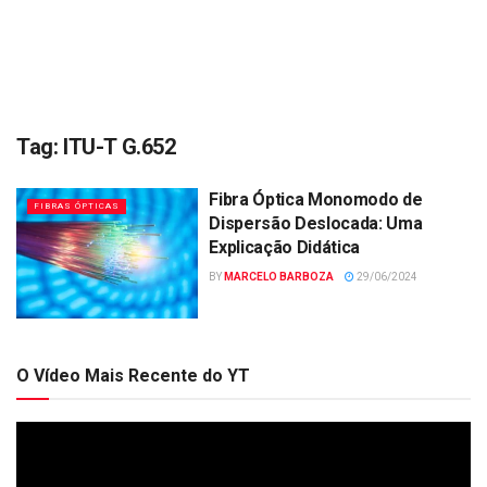
Tag:
ITU-T G.652
Fibra Óptica Monomodo de
FIBRAS ÓPTICAS
Dispersão Deslocada: Uma
Explicação Didática
BY
MARCELO BARBOZA
29/06/2024
O Vídeo Mais Recente do YT
Tocador
de
vídeo