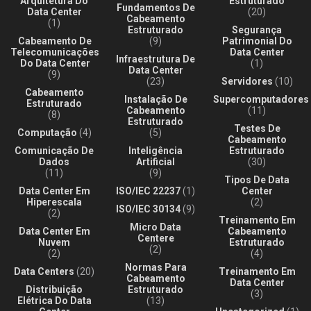
Arquitetura Do
Estruturado
Fundamentos De
Data Center
(20)
Cabeamento
(1)
Estruturado
Segurança
Cabeamento De
(9)
Patrimonial Do
Telecomunicações
Data Center
Infraestrutura De
Do Data Center
(1)
Data Center
(9)
(23)
Servidores
(10)
Cabeamento
Instalação De
Supercomputadores
Estruturado
Cabeamento
(11)
(8)
Estruturado
Testes De
Computação
(4)
(5)
Cabeamento
Comunicação De
Inteligência
Estruturado
Dados
Artificial
(30)
(11)
(9)
Tipos De Data
Data Center Em
ISO/IEC 22237
(1)
Center
Hiperescala
(2)
ISO/IEC 30134
(9)
(2)
Treinamento Em
Micro Data
Data Center Em
Cabeamento
Centere
Nuvem
Estruturado
(2)
(2)
(4)
Normas Para
Data Centers
(20)
Treinamento Em
Cabeamento
Data Center
Distribuição
Estruturado
(3)
Elétrica Do Data
(13)