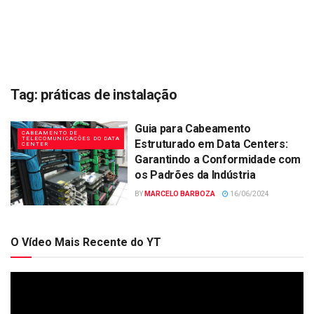
Tag:
práticas de instalação
Guia para Cabeamento
CABEAMENTO DE
TELECOMUNICAÇÕES DO DATA
Estruturado em Data Centers:
CENTER
Garantindo a Conformidade com
os Padrões da Indústria
BY
MARCELO BARBOZA
16/06/2024
O Vídeo Mais Recente do YT
Tocador
de
vídeo