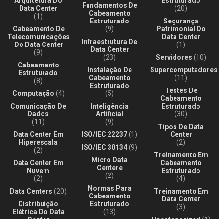
Arquitetura Do
Estruturado
Fundamentos De
Data Center
(20)
Cabeamento
(1)
Estruturado
Segurança
Cabeamento De
(9)
Patrimonial Do
Telecomunicações
Data Center
Infraestrutura De
Do Data Center
(1)
Data Center
(9)
(23)
Servidores
(10)
Cabeamento
Instalação De
Supercomputadores
Estruturado
Cabeamento
(11)
(8)
Estruturado
Testes De
Computação
(4)
(5)
Cabeamento
Comunicação De
Inteligência
Estruturado
Dados
Artificial
(30)
(11)
(9)
Tipos De Data
Data Center Em
ISO/IEC 22237
(1)
Center
Hiperescala
(2)
ISO/IEC 30134
(9)
(2)
Treinamento Em
Micro Data
Data Center Em
Cabeamento
Centere
Nuvem
Estruturado
(2)
(2)
(4)
Normas Para
Data Centers
(20)
Treinamento Em
Cabeamento
Data Center
Distribuição
Estruturado
(3)
Elétrica Do Data
(13)