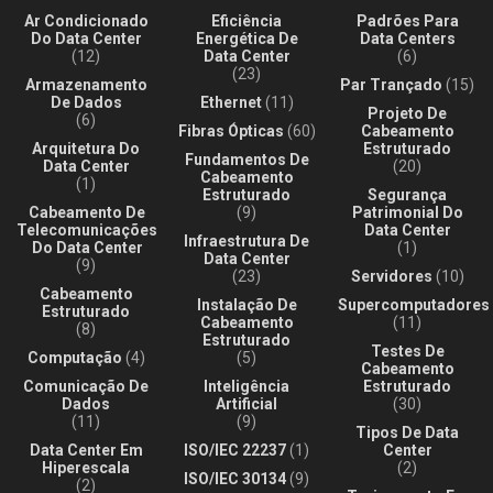
Ar Condicionado
Eficiência
Padrões Para
Do Data Center
Energética De
Data Centers
(12)
Data Center
(6)
(23)
Armazenamento
Par Trançado
(15)
De Dados
Ethernet
(11)
Projeto De
(6)
Fibras Ópticas
(60)
Cabeamento
Arquitetura Do
Estruturado
Fundamentos De
Data Center
(20)
Cabeamento
(1)
Estruturado
Segurança
Cabeamento De
(9)
Patrimonial Do
Telecomunicações
Data Center
Infraestrutura De
Do Data Center
(1)
Data Center
(9)
(23)
Servidores
(10)
Cabeamento
Instalação De
Supercomputadores
Estruturado
Cabeamento
(11)
(8)
Estruturado
Testes De
Computação
(4)
(5)
Cabeamento
Comunicação De
Inteligência
Estruturado
Dados
Artificial
(30)
(11)
(9)
Tipos De Data
Data Center Em
ISO/IEC 22237
(1)
Center
Hiperescala
(2)
ISO/IEC 30134
(9)
(2)