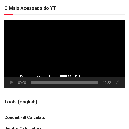
O Mais Acessado do YT
Tocador
de
vídeo
00:00
12:32
Tools (english)
Conduit Fill Calculator
Decibel Calculators