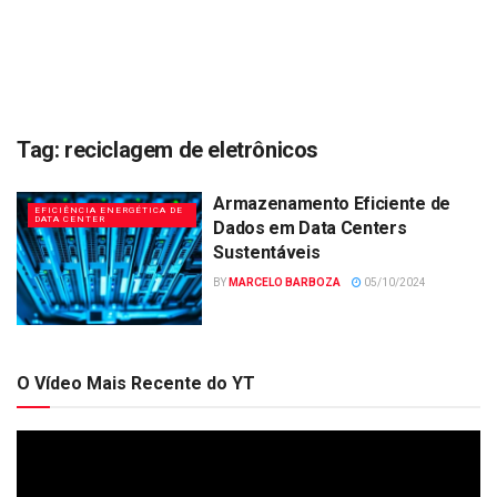
Tag:
reciclagem de eletrônicos
Armazenamento Eficiente de
EFICIÊNCIA ENERGÉTICA DE
DATA CENTER
Dados em Data Centers
Sustentáveis
BY
MARCELO BARBOZA
05/10/2024
O Vídeo Mais Recente do YT
Tocador
de
vídeo