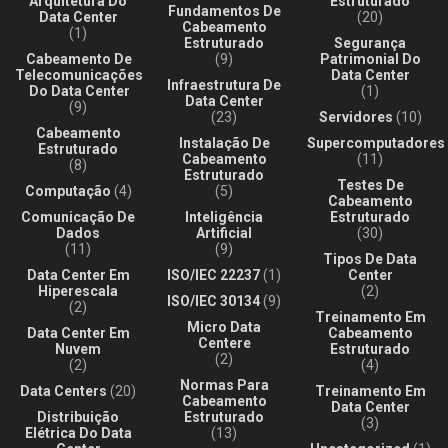
Arquitetura Do
Estruturado
Fundamentos De
Data Center
(20)
Cabeamento
(1)
Estruturado
Segurança
Cabeamento De
(9)
Patrimonial Do
Telecomunicações
Data Center
Infraestrutura De
Do Data Center
(1)
Data Center
(9)
(23)
Servidores
(10)
Cabeamento
Instalação De
Supercomputadores
Estruturado
Cabeamento
(11)
(8)
Estruturado
Testes De
Computação
(4)
(5)
Cabeamento
Comunicação De
Inteligência
Estruturado
Dados
Artificial
(30)
(11)
(9)
Tipos De Data
Data Center Em
ISO/IEC 22237
(1)
Center
Hiperescala
(2)
ISO/IEC 30134
(9)
(2)
Treinamento Em
Micro Data
Data Center Em
Cabeamento
Centere
Nuvem
Estruturado
(2)
(2)
(4)
Normas Para
Data Centers
(20)
Treinamento Em
Cabeamento
Data Center
Distribuição
Estruturado
(3)
Elétrica Do Data
(13)