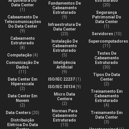
Arquitetura Do
Estruturado
Fundamentos De
Data Center
(20)
Cabeamento
(1)
Estruturado
Segurança
Cabeamento De
(9)
Patrimonial Do
Telecomunicações
Data Center
Infraestrutura De
Do Data Center
(1)
Data Center
(9)
(23)
Servidores
(10)
Cabeamento
Instalação De
Supercomputadores
Estruturado
Cabeamento
(11)
(8)
Estruturado
Testes De
Computação
(4)
(5)
Cabeamento
Comunicação De
Inteligência
Estruturado
Dados
Artificial
(30)
(11)
(9)
Tipos De Data
Data Center Em
ISO/IEC 22237
(1)
Center
Hiperescala
(2)
ISO/IEC 30134
(9)
(2)
Treinamento Em
Micro Data
Data Center Em
Cabeamento
Centere
Nuvem
Estruturado
(2)
(2)
(4)
Normas Para
Data Centers
(20)
Treinamento Em
Cabeamento
Data Center
Distribuição
Estruturado
(3)
Elétrica Do Data
(13)