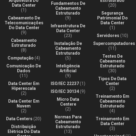
Arquitetura Do
Estruturado
Fundamentos De
Data Center
(20)
Cabeamento
(1)
Estruturado
Segurança
Cabeamento De
(9)
Patrimonial Do
Telecomunicações
Data Center
Infraestrutura De
Do Data Center
(1)
Data Center
(9)
(23)
Servidores
(10)
Cabeamento
Instalação De
Supercomputadores
Estruturado
Cabeamento
(11)
(8)
Estruturado
Testes De
Computação
(4)
(5)
Cabeamento
Comunicação De
Inteligência
Estruturado
Dados
Artificial
(30)
(11)
(9)
Tipos De Data
Data Center Em
ISO/IEC 22237
(1)
Center
Hiperescala
(2)
ISO/IEC 30134
(9)
(2)
Treinamento Em
Micro Data
Data Center Em
Cabeamento
Centere
Nuvem
Estruturado
(2)
(2)
(4)
Normas Para
Data Centers
(20)
Treinamento Em
Cabeamento
Data Center
Distribuição
Estruturado
(3)
Elétrica Do Data
(13)