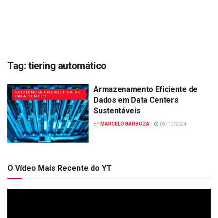
Tag:
tiering automático
Armazenamento Eficiente de
EFICIÊNCIA ENERGÉTICA DE
DATA CENTER
Dados em Data Centers
Sustentáveis
BY
MARCELO BARBOZA
05/10/2024
O Vídeo Mais Recente do YT
Tocador
de
vídeo