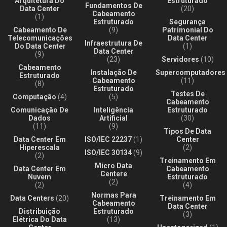
Arquitetura Do
Estruturado
Fundamentos De
Data Center
(20)
Cabeamento
(1)
Estruturado
Segurança
Cabeamento De
(9)
Patrimonial Do
Telecomunicações
Data Center
Infraestrutura De
Do Data Center
(1)
Data Center
(9)
(23)
Servidores
(10)
Cabeamento
Instalação De
Supercomputadores
Estruturado
Cabeamento
(11)
(8)
Estruturado
Testes De
Computação
(4)
(5)
Cabeamento
Comunicação De
Inteligência
Estruturado
Dados
Artificial
(30)
(11)
(9)
Tipos De Data
Data Center Em
ISO/IEC 22237
(1)
Center
Hiperescala
(2)
ISO/IEC 30134
(9)
(2)
Treinamento Em
Micro Data
Data Center Em
Cabeamento
Centere
Nuvem
Estruturado
(2)
(2)
(4)
Normas Para
Data Centers
(20)
Treinamento Em
Cabeamento
Data Center
Distribuição
Estruturado
(3)
Elétrica Do Data
(13)