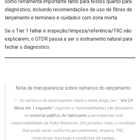
como ferramenta importante tanto para testes quanto para
diagnóstico, incluindo recomendações de uso de fibras de
lançamento e terminais e cuidados com zona morta.
Se o Tier 1 falhar e inspeção/limpeza/referência/TRC não
explicarem, o OTDR passa a ser o instrumento natural para
fechar o diagnóstico.
Nota de transparência sobre números do lançamento
Os números de desempenho citados neste artigo (ex.:
“até 24
fibras em 1 segundo”
, suportes e funcionalidades) são baseados
no
material público do fabricante
e permanecem sob
responsabilidade da Fluke Networks. Em projetos reais, o resultado
final pode variar conforme procedimento, limpeza, TRC,
conectores, topologia e condições de campo.