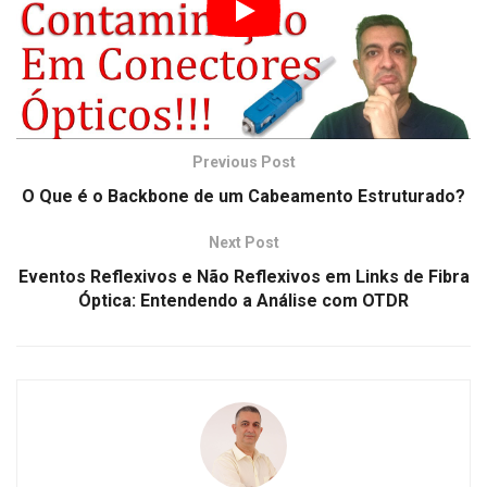
Fiber Inspector
fibra óptica
Fluke Networks
inspeção de conectores
limpeza de conectores ópticos
redes de fibra óptica
tutorial de limpeza
Versiv 2
Previous Post
O Que é o Backbone de um Cabeamento Estruturado?
Next Post
Eventos Reflexivos e Não Reflexivos em Links de Fibra
Óptica: Entendendo a Análise com OTDR