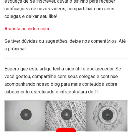
esqueça de se inscrever, ativar o sininho para receber
notificações de novos vídeos, compartilhar com seus
colegas e deixar seu like!
Assista ao vídeo aqui
Se tiver dúvidas ou sugestões, deixe nos comentários. Até
a próxima!
Espero que este artigo tenha sido útil e esclarecedor. Se
você gostou, compartilhe com seus colegas e continue
acompanhando nosso blog para mais conteúdos sobre
cabeamento estruturado e infraestrutura de TI.
Tags:
cabeamento estruturado
caneta de limpeza óptica
conectores SC
contaminação de conectores
desempenho de redes
falhas em links de fibra