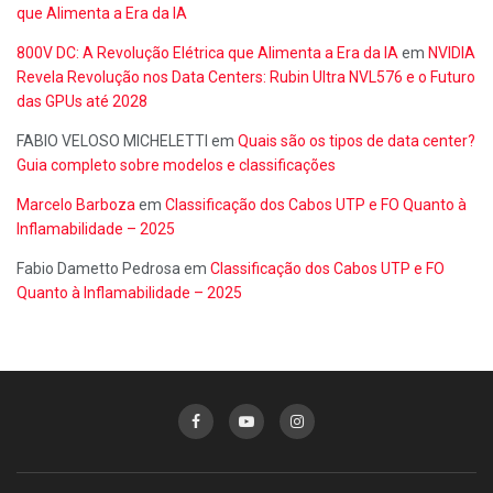
que Alimenta a Era da IA
800V DC: A Revolução Elétrica que Alimenta a Era da IA
em
NVIDIA
Revela Revolução nos Data Centers: Rubin Ultra NVL576 e o Futuro
das GPUs até 2028
FABIO VELOSO MICHELETTI
em
Quais são os tipos de data center?
Guia completo sobre modelos e classificações
Marcelo Barboza
em
Classificação dos Cabos UTP e FO Quanto à
Inflamabilidade – 2025
Fabio Dametto Pedrosa
em
Classificação dos Cabos UTP e FO
Quanto à Inflamabilidade – 2025