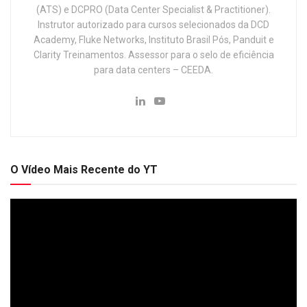
(ATS) e DCPRO (Data Center Specialist & Practitioner).
Instrutor autorizado para cursos selecionados da DCD
Academy, Fluke Networks, Instituto Brasil Pós, Panduit e
Clarity Treinamentos. Assessor para o selo de eficiência
para data centers – CEEDA.
O Vídeo Mais Recente do YT
Tocador
de
vídeo