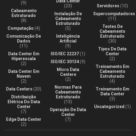
Data Center
(9)
(23)
Servidores
(10)
Cabeamento
Instalação De
Supercomputadores
Estruturado
Cabeamento
(11)
(8)
Estruturado
Testes De
Computação
(4)
(5)
Cabeamento
Comunicação De
Inteligência
Estruturado
Dados
Artificial
(30)
(11)
(9)
Tipos De Data
Data Center Em
ISO/IEC 22237
(1)
Center
Hiperescala
(2)
ISO/IEC 30134
(9)
(2)
Treinamento Em
Micro Data
Data Center Em
Cabeamento
Centere
Nuvem
Estruturado
(2)
(2)
(4)
Normas Para
Data Centers
(20)
Treinamento Em
Cabeamento
Data Center
Distribuição
Estruturado
(3)
Elétrica Do Data
(13)
Center
Uncategorized
(1)
Operação De Data
(7)
Center
Edge Data Center
(7)
(2)