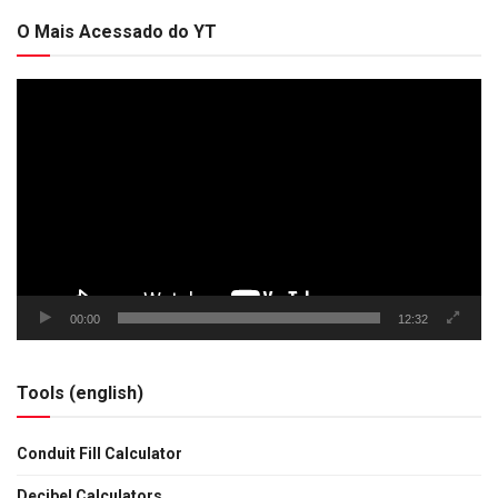
O Mais Acessado do YT
Tocador
de
vídeo
00:00
12:32
Tools (english)
Conduit Fill Calculator
Decibel Calculators