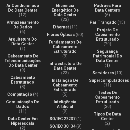
Ar Condicionado
Eficiência
Padrões Para
Do Data Center
Energética De
Data Centers
(12)
Data Center
(6)
(23)
Armazenamento
Par Trançado
(15)
De Dados
Ethernet
(11)
Projeto De
(6)
Fibras Ópticas
(60)
Cabeamento
Arquitetura Do
Estruturado
Fundamentos De
Data Center
(20)
Cabeamento
(1)
Estruturado
Segurança
Cabeamento De
(9)
Patrimonial Do
Telecomunicações
Data Center
Infraestrutura De
Do Data Center
(1)
Data Center
(9)
(23)
Servidores
(10)
Cabeamento
Instalação De
Supercomputadores
Estruturado
Cabeamento
(11)
(8)
Estruturado
Testes De
Computação
(4)
(5)
Cabeamento
Comunicação De
Inteligência
Estruturado
Dados
Artificial
(30)
(11)
(9)
Tipos De Data
Data Center Em
ISO/IEC 22237
(1)
Center
Hiperescala
(2)
ISO/IEC 30134
(9)
(2)