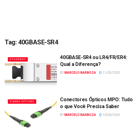
Tag:
40GBASE-SR4
40GBASE-SR4 ou LR4/FR/ER4:
ETHERNET
Qual a Diferença?
BY
MARCELO BARBOZA
11/03/2025
Conectores Ópticos MPO: Tudo
FIBRAS ÓPTICAS
o que Você Precisa Saber
BY
MARCELO BARBOZA
10/06/2024