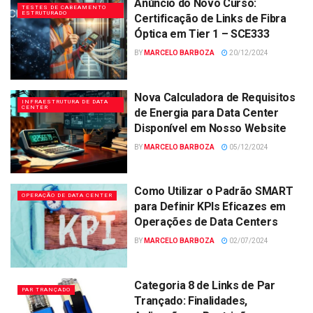
Anúncio do Novo Curso:
TESTES DE CABEAMENTO
ESTRUTURADO
Certificação de Links de Fibra
Óptica em Tier 1 – SCE333
BY
MARCELO BARBOZA
20/12/2024
Nova Calculadora de Requisitos
INFRAESTRUTURA DE DATA
CENTER
de Energia para Data Center
Disponível em Nosso Website
BY
MARCELO BARBOZA
05/12/2024
Como Utilizar o Padrão SMART
OPERAÇÃO DE DATA CENTER
para Definir KPIs Eficazes em
Operações de Data Centers
BY
MARCELO BARBOZA
02/07/2024
Categoria 8 de Links de Par
PAR TRANÇADO
Trançado: Finalidades,