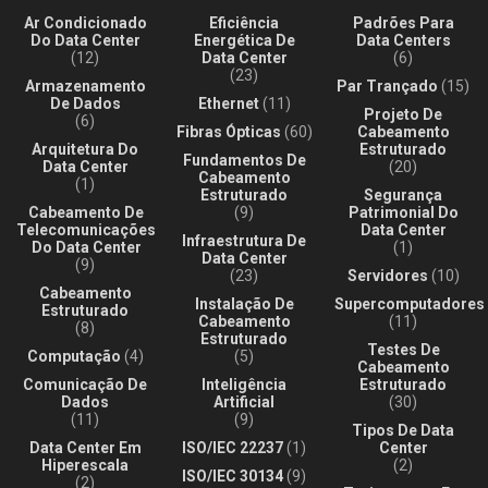
Ar Condicionado
Eficiência
Padrões Para
Do Data Center
Energética De
Data Centers
(12)
Data Center
(6)
(23)
Armazenamento
Par Trançado
(15)
De Dados
Ethernet
(11)
Projeto De
(6)
Fibras Ópticas
(60)
Cabeamento
Arquitetura Do
Estruturado
Fundamentos De
Data Center
(20)
Cabeamento
(1)
Estruturado
Segurança
Cabeamento De
(9)
Patrimonial Do
Telecomunicações
Data Center
Infraestrutura De
Do Data Center
(1)
Data Center
(9)
(23)
Servidores
(10)
Cabeamento
Instalação De
Supercomputadores
Estruturado
Cabeamento
(11)
(8)
Estruturado
Testes De
Computação
(4)
(5)
Cabeamento
Comunicação De
Inteligência
Estruturado
Dados
Artificial
(30)
(11)
(9)
Tipos De Data
Data Center Em
ISO/IEC 22237
(1)
Center
Hiperescala
(2)
ISO/IEC 30134
(9)
(2)