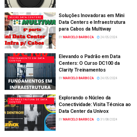
Soluções Inovadoras em Mini
MICRO DATA CENTERE
Data Centers e Infraestrutura
para Cabos da Multiway
BY
MARCELO BARBOZA
24/05/2024
Elevando o Padrão em Data
TREINAMENTO EM DATA
CENTER
Centers: O Curso DC100 da
Clarity Treinamentos
BY
MARCELO BARBOZA
24/05/2024
Explorando o Núcleo da
INFRAESTRUTURA DE DATA
CENTER
Conectividade: Visita Técnica ao
Data Center da Univox
BY
MARCELO BARBOZA
31/08/2024