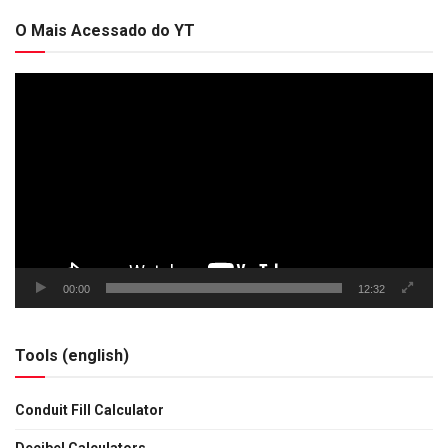
O Mais Acessado do YT
Tocador
de
vídeo
00:00
12:32
Tools (english)
Conduit Fill Calculator
Decibel Calculators