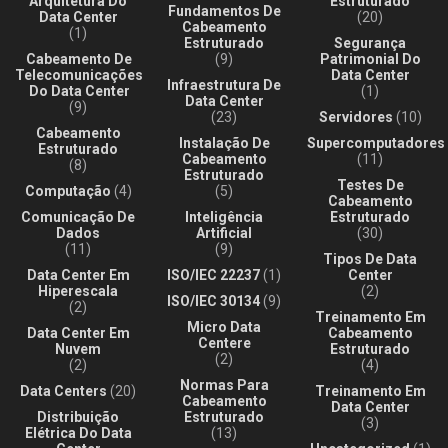
Arquitetura Do
Estruturado
Fundamentos De
Data Center
(20)
Cabeamento
(1)
Estruturado
Segurança
Cabeamento De
(9)
Patrimonial Do
Telecomunicações
Data Center
Infraestrutura De
Do Data Center
(1)
Data Center
(9)
(23)
Servidores
(10)
Cabeamento
Instalação De
Supercomputadores
Estruturado
Cabeamento
(11)
(8)
Estruturado
Testes De
Computação
(4)
(5)
Cabeamento
Comunicação De
Inteligência
Estruturado
Dados
Artificial
(30)
(11)
(9)
Tipos De Data
Data Center Em
ISO/IEC 22237
(1)
Center
Hiperescala
(2)
ISO/IEC 30134
(9)
(2)
Treinamento Em
Micro Data
Data Center Em
Cabeamento
Centere
Nuvem
Estruturado
(2)
(2)
(4)
Normas Para
Data Centers
(20)
Treinamento Em
Cabeamento
Data Center
Distribuição
Estruturado
(3)
Elétrica Do Data
(13)