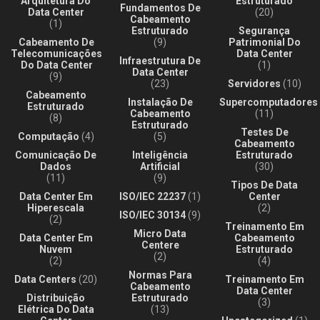
Arquitetura Do
Estruturado
Fundamentos De
Data Center
(20)
Cabeamento
(1)
Estruturado
Segurança
Cabeamento De
(9)
Patrimonial Do
Telecomunicações
Data Center
Infraestrutura De
Do Data Center
(1)
Data Center
(9)
(23)
Servidores
(10)
Cabeamento
Instalação De
Supercomputadores
Estruturado
Cabeamento
(11)
(8)
Estruturado
Testes De
Computação
(4)
(5)
Cabeamento
Comunicação De
Inteligência
Estruturado
Dados
Artificial
(30)
(11)
(9)
Tipos De Data
Data Center Em
ISO/IEC 22237
(1)
Center
Hiperescala
(2)
ISO/IEC 30134
(9)
(2)
Treinamento Em
Micro Data
Data Center Em
Cabeamento
Centere
Nuvem
Estruturado
(2)
(2)
(4)
Normas Para
Data Centers
(20)
Treinamento Em
Cabeamento
Data Center
Distribuição
Estruturado
(3)
Elétrica Do Data
(13)