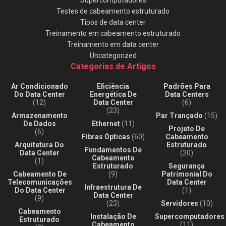
Supercomputadores
Testes de cabeamento estruturado
Tipos de data center
Treinamento em cabeamento estruturado
Treinamento em data center
Uncategorized
Categorias de Artigos
Ar Condicionado
Eficiência
Padrões Para
Do Data Center
Energética De
Data Centers
(12)
Data Center
(6)
(23)
Armazenamento
Par Trançado
(15)
De Dados
Ethernet
(11)
Projeto De
(6)
Fibras Ópticas
(60)
Cabeamento
Arquitetura Do
Estruturado
Fundamentos De
Data Center
(20)
Cabeamento
(1)
Estruturado
Segurança
Cabeamento De
(9)
Patrimonial Do
Telecomunicações
Data Center
Infraestrutura De
Do Data Center
(1)
Data Center
(9)
(23)
Servidores
(10)
Cabeamento
Instalação De
Supercomputadores
Estruturado
Cabeamento
(11)