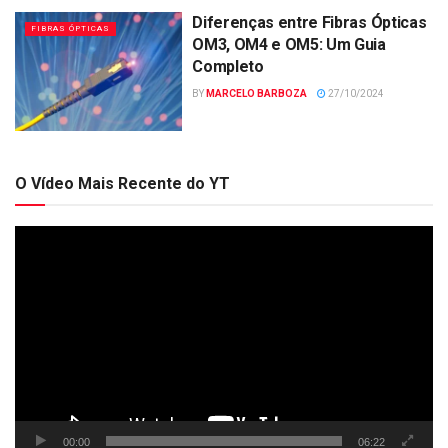
Diferenças entre Fibras Ópticas
FIBRAS ÓPTICAS
OM3, OM4 e OM5: Um Guia
Completo
BY
MARCELO BARBOZA
27/10/2024
O Vídeo Mais Recente do YT
Tocador
de
vídeo
00:00
06:22