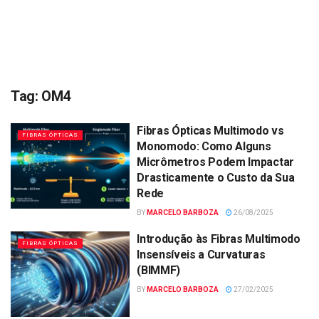
Tag:
OM4
Fibras Ópticas Multimodo vs
FIBRAS ÓPTICAS
Monomodo: Como Alguns
Micrômetros Podem Impactar
Drasticamente o Custo da Sua
Rede
BY
MARCELO BARBOZA
26/08/2025
Introdução às Fibras Multimodo
FIBRAS ÓPTICAS
Insensíveis a Curvaturas
(BIMMF)
BY
MARCELO BARBOZA
27/02/2025