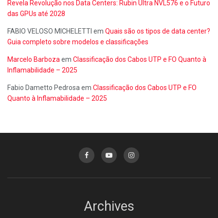
Revela Revolução nos Data Centers: Rubin Ultra NVL576 e o Futuro
das GPUs até 2028
FABIO VELOSO MICHELETTI
em
Quais são os tipos de data center?
Guia completo sobre modelos e classificações
Marcelo Barboza
em
Classificação dos Cabos UTP e FO Quanto à
Inflamabilidade – 2025
Fabio Dametto Pedrosa
em
Classificação dos Cabos UTP e FO
Quanto à Inflamabilidade – 2025
Archives