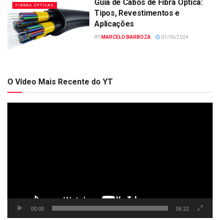
Guia de Cabos de Fibra Óptica:
FIBRAS ÓPTICAS
Tipos, Revestimentos e
Aplicações
BY
MARCELO BARBOZA
01/06/2024
O Vídeo Mais Recente do YT
Tocador
de
vídeo
00:00
06:22