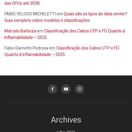
das GPUs até 2028
FABIO VELOSO MICHELETTI
em
Quais são os tipos de data center?
Guia completo sobre modelos e classificações
Marcelo Barboza
em
Classificação dos Cabos UTP e FO Quanto à
Inflamabilidade – 2025
Fabio Dametto Pedrosa
em
Classificação dos Cabos UTP e FO
Quanto à Inflamabilidade – 2025
Archives